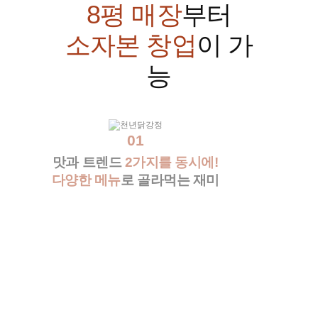
8평 매장
부터
소자본 창업
이 가
능
01
맛과 트렌드
2가지를 동시에!
다양한 메뉴
로 골라먹는 재미