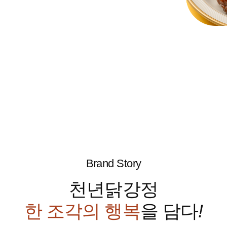
Brand Story
천년닭강정
한 조각의 행복
을 담다
!