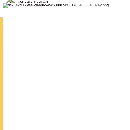
대한민국 1등 닭강정의
새로운 기준을
만들다
!
천년의 정성으로 빚어낸 맛, 당신의 미각을 사로잡다
!