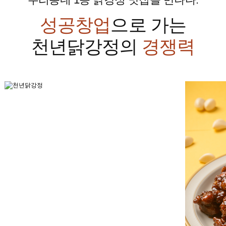
성공창업
으로 가는
천년닭강정의
경쟁력