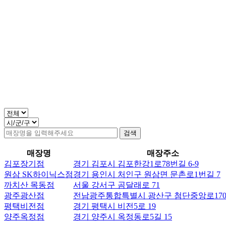
검색
4km
매장명
매장주소
김포장기점
경기 김포시 김포한강1로78번길 6-9
원삼 SK하이닉스점
경기 용인시 처인구 원삼면 문촌로1번길 7
까치산 목동점
서울 강서구 곰달래로 71
광주광산점
전남광주통합특별시 광산구 첨단중앙로170
평택비전점
경기 평택시 비전5로 19
양주옥정점
경기 양주시 옥정동로5길 15